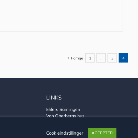
Forrige
1
…
3
4
LINKS
Ehlers Samlingen
Von Oberbergs hus
Sønderjysk arkivsamarbejde
Cookieindstillinger
ACCEPTER