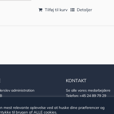
Tilføj til kurv
Detaljer
E
KONTAKT
erslev administration
Se alle vores medarbejdere
7B
Telefon:
+45 24 89 79 29
derslev
E-mail:
arkiv@haderslev.dk
757
Find os på Facebook
en mest relevante oplevelse ved at huske dine præferencer og
0 522 4037
Find os på Instagram
tykke til brugen af ALLE cookies.