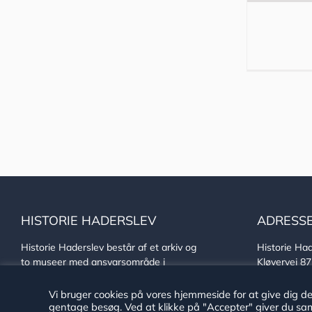
HISTORIE HADERSLEV
ADRESS
Historie Haderslev består af et arkiv og
Historie Had
to museer med ansvarsområde i
Kløvervej 8
Haderslev Kommune.
DK-6100 Ha
CVR: 29189
Vi bruger cookies på vores hjemmeside for at give dig d
Tilgængelighedserklæring
EAN: 579 80
gentage besøg. Ved at klikke på "Accepter" giver du sam