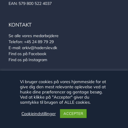
EAN: 579 800 522 4037
KONTAKT
Se alle vores medarbejdere
Telefon:
+45 24 89 79 29
E-mail:
arkiv@haderslev.dk
Find os på Facebook
Find os på Instagram
LINKS
Vi bruger cookies på vores hjemmeside for at
give dig den mest relevante oplevelse ved at
huske dine præferencer og gentage besøg.
Ehlers Samlingen
Ved at klikke på "Accepter" giver du
Von Oberbergs hus
samtykke til brugen af ALLE cookies.
Sønderjysk arkivsamarbejde
Cookieindstillinger
ACCEPTER