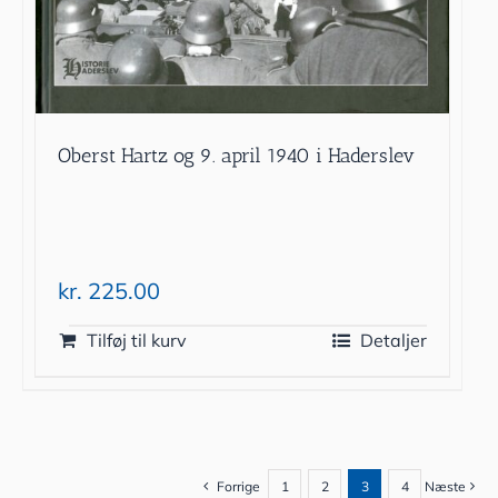
Oberst Hartz og 9. april 1940 i Haderslev
kr.
225.00
Tilføj til kurv
Detaljer
Forrige
1
2
3
4
Næste