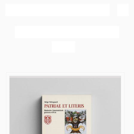
Sortér efter
Popularitet
Vis
20 produkter