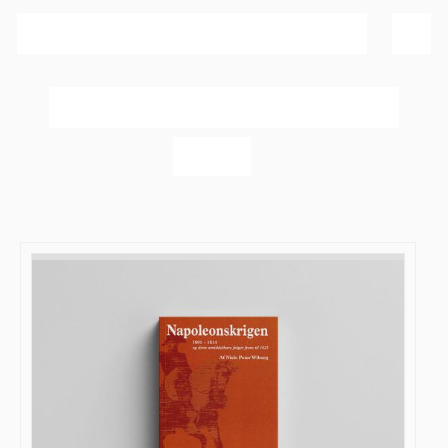
Sortér efter
Dato
Vis
60 produkter