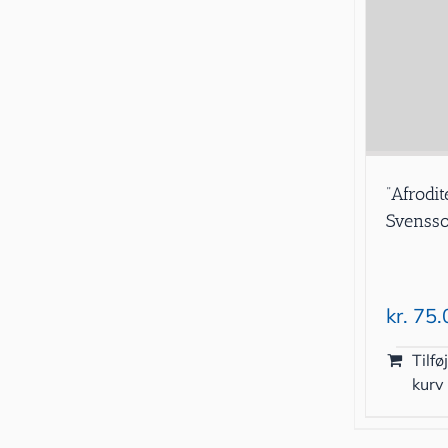
”Afrodi
Svenss
kr.
75.
Tilføj
kurv