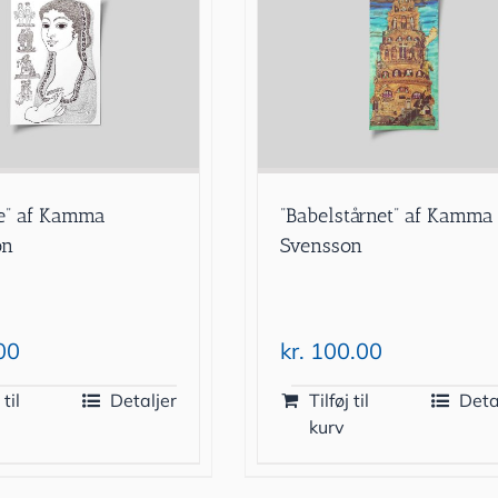
te” af Kamma
”Babelstårnet” af Kamma
on
Svensson
00
kr.
100.00
 til
Detaljer
Tilføj til
Deta
kurv