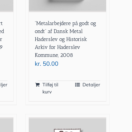
rt
”Metalarbejdere på godt og
ed
ondt” af Dansk Metal
or
Haderslev og Historisk
99
Arkiv for Haderslev
Kommune, 2008
kr.
50.00
ljer
Tilføj til
Detaljer
kurv