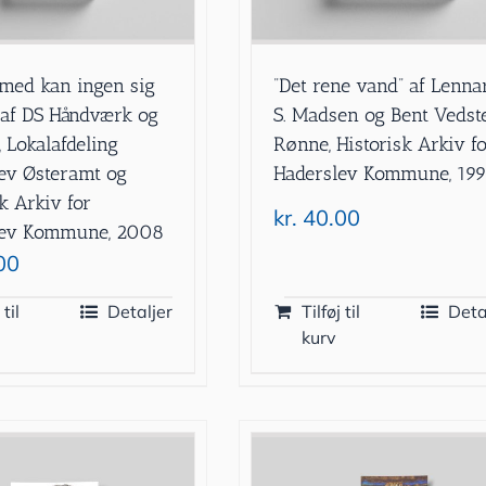
med kan ingen sig
”Det rene vand” af Lenna
 af DS Håndværk og
S. Madsen og Bent Vedst
, Lokalafdeling
Rønne, Historisk Arkiv f
ev Østeramt og
Haderslev Kommune, 19
k Arkiv for
kr.
40.00
lev Kommune, 2008
00
 til
Detaljer
Tilføj til
Deta
kurv