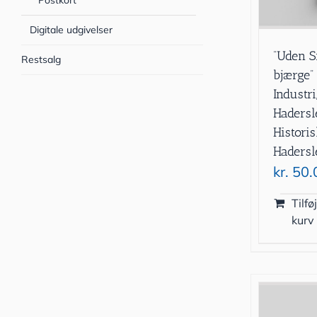
Postkort
Digitale udgivelser
”Uden S
Restsalg
bjærge”
Industri
Hadersl
Historis
Haders
kr.
50.
Tilføj
kurv