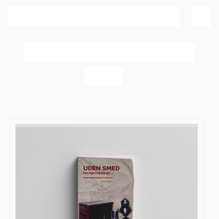
Sortér efter
Popularitet
Vis
60 produkter