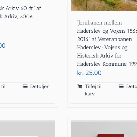
sk Arkiv 60 år” af
sk Arkiv, 2006
”Jernbanen mellem
Haderslev og Vojens 18
2016” af Vereranbanen
00
Haderslev-Vojens og
Historisk Arkiv for
Haderslev Kommune, 19
kr.
25.00
 til
Detaljer
Tilføj til
Deta
kurv