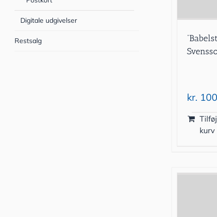
Postkort
Digitale udgivelser
”Babels
Restsalg
Svenss
kr.
100
Tilføj
kurv