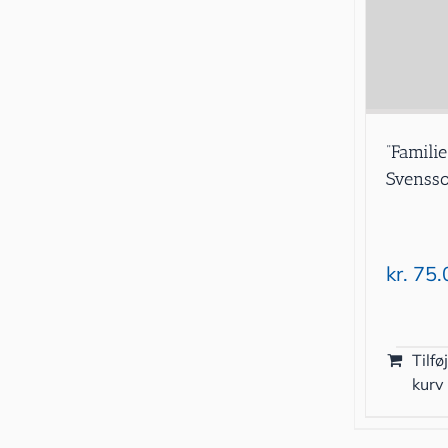
”Famili
Svenss
kr.
75.
Tilføj
kurv