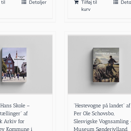
 til
Detaljer
Tilføj til
Deta
kurv
 Hans Skole –
”Hestevogne på landet” af
tællinger” af
Per Ole Schovsbo,
k Arkiv for
Slesvigske Vognsamling 
lev Kommune i
Museum Sønderjylland,