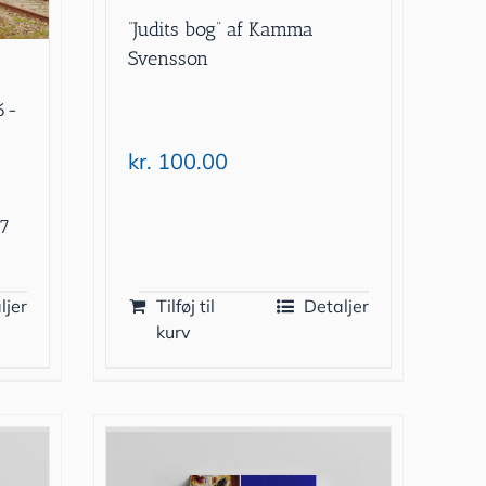
”Judits bog” af Kamma
Svensson
66-
kr.
100.00
97
ljer
Tilføj til
Detaljer
kurv