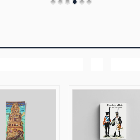
Navn
Vis
40 produk