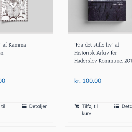
e” af Kamma
”Fra det stille liv” af
on
Historisk Arkiv for
Haderslev Kommune, 20
00
kr.
100.00
 til
Detaljer
Tilføj til
Deta
kurv