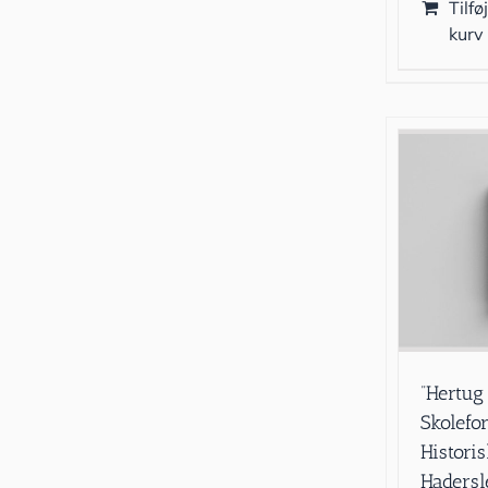
Tilføj
kurv
”Hertug
Skolefor
Historis
Haders