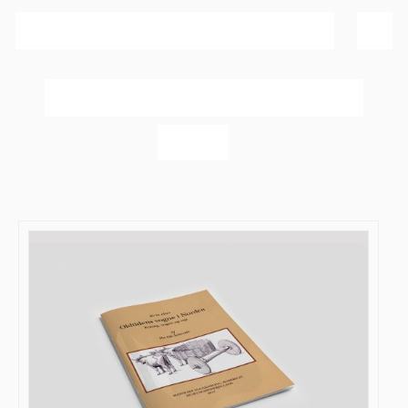
Sortér efter
Navn
Vis
60 produkter