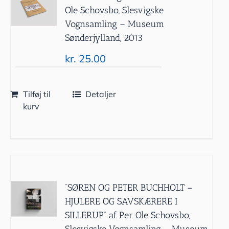
Ole Schovsbo, Slesvigske
Vognsamling – Museum
Sønderjylland, 2013
kr.
25.00
Tilføj til
Detaljer
kurv
”SØREN OG PETER BUCHHOLT –
HJULERE OG SAVSKÆRERE I
SILLERUP” af Per Ole Schovsbo,
Slesvigske Vognsamling – Museum