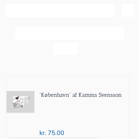
Sortér efter
Dato
Vis
40 produkter
”København” af Kamma Svensson
kr.
75.00