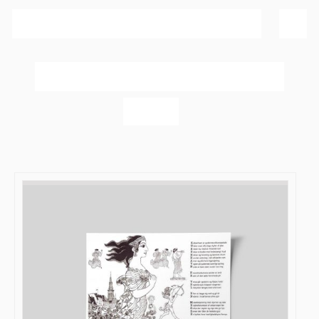
Sortér efter
Dato
Vis
40 produkter