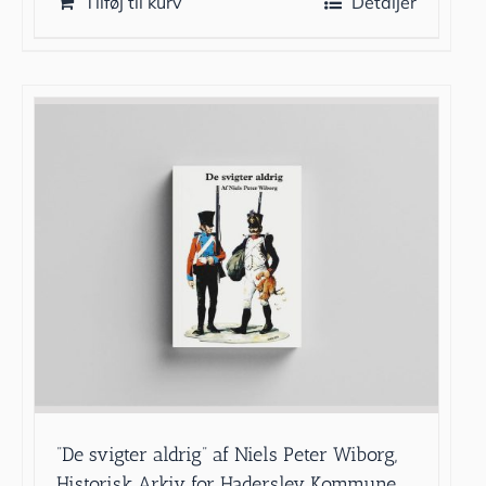
Tilføj til kurv
Detaljer
”De svigter aldrig” af Niels Peter Wiborg,
Historisk Arkiv for Haderslev Kommune,