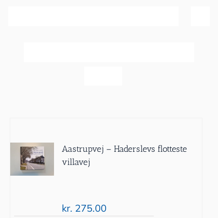
Sortér efter
Popularitet
Vis
60 produkter
Aastrupvej – Haderslevs flotteste
villavej
kr.
275.00