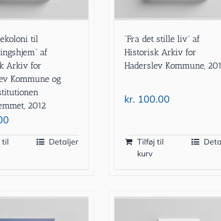
iekoloni til
”Fra det stille liv” af
ingshjem” af
Historisk Arkiv for
k Arkiv for
Haderslev Kommune, 20
lev Kommune og
titutionen
kr.
100.00
emmet, 2012
00
 til
Detaljer
Tilføj til
Deta
kurv