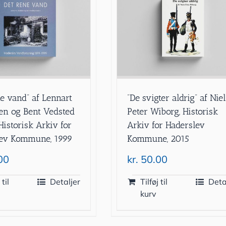
ne vand” af Lennart
”De svigter aldrig” af Nie
en og Bent Vedsted
Peter Wiborg, Historisk
Historisk Arkiv for
Arkiv for Haderslev
lev Kommune, 1999
Kommune, 2015
00
kr.
50.00
 til
Detaljer
Tilføj til
Deta
kurv