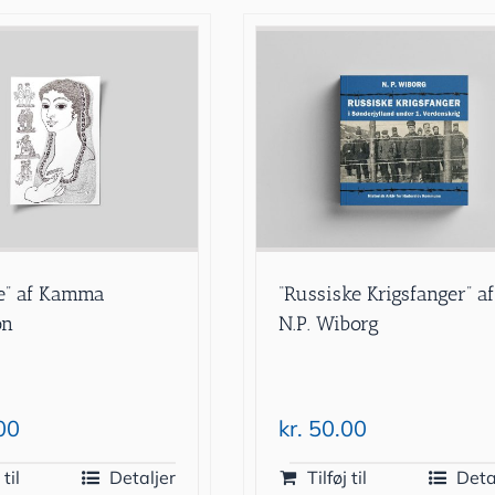
te” af Kamma
“Russiske Krigsfanger” af
on
N.P. Wiborg
00
kr.
50.00
 til
Detaljer
Tilføj til
Deta