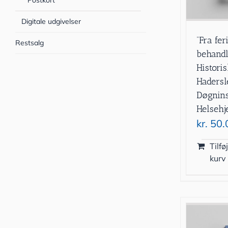
Postkort
Digitale udgivelser
”Fra fer
Restsalg
behandl
Historis
Haders
Døgnins
Helsehj
kr.
50.
Tilføj
kurv