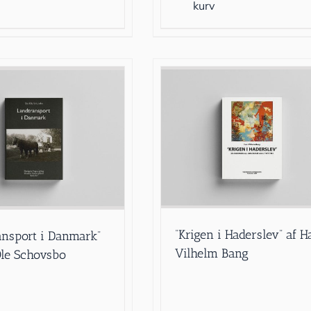
kurv
“Krigen i Haderslev” af H
ansport i Danmark”
Vilhelm Bang
Ole Schovsbo