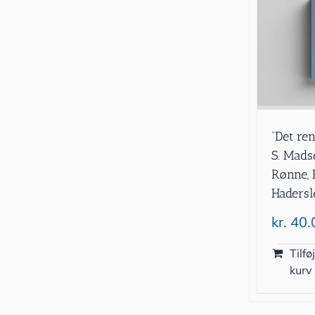
”Det re
S. Mads
Rønne, 
Haders
kr.
40.
Tilføj
kurv