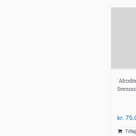
”Afrodi
Svenss
kr.
75.
Tilføj