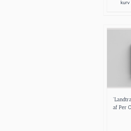
kurv
“Landtr
af Per 