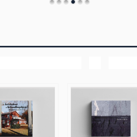
Navn
Vis
20 produk