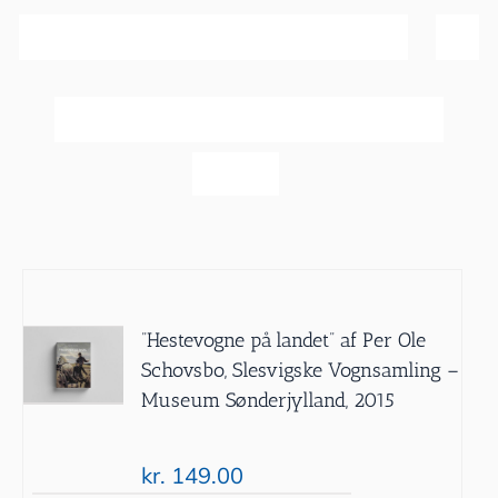
Sortér efter
Dato
Vis
60 produkter
”Hestevogne på landet” af Per Ole
Schovsbo, Slesvigske Vognsamling –
Museum Sønderjylland, 2015
kr.
149.00