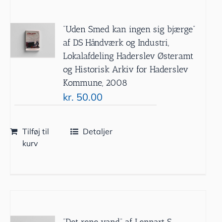
”Uden Smed kan ingen sig bjærge”
af DS Håndværk og Industri,
Lokalafdeling Haderslev Østeramt
og Historisk Arkiv for Haderslev
Kommune, 2008
kr.
50.00
Tilføj til
Detaljer
kurv
”Det rene vand” af Lennart S.