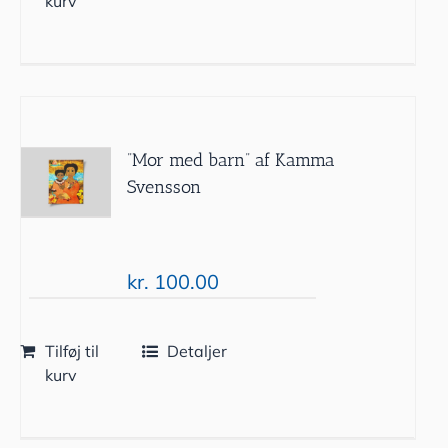
kurv
”Mor med barn” af Kamma
Svensson
kr.
100.00
Tilføj til
Detaljer
kurv