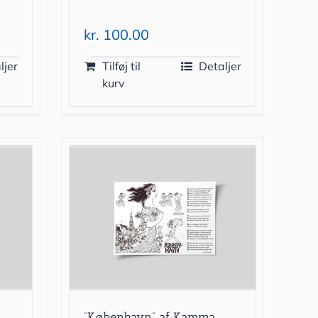
kr.
100.00
ljer
Tilføj til
Detaljer
kurv
”København” af Kamma