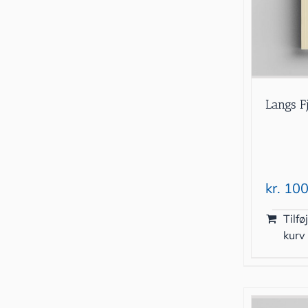
Langs F
kr.
100
Tilføj
kurv