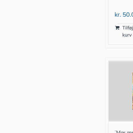
kr.
50.
Tilføj
kurv
”Mor m