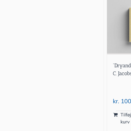
“Dryand
C. Jaco
kr.
100
Tilføj
kurv