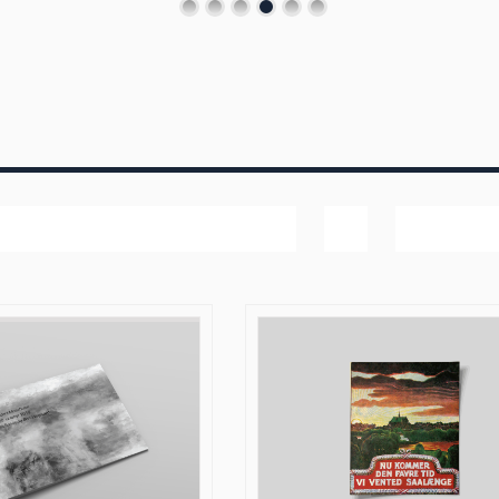
Bedømmelse
Vis
60 produk