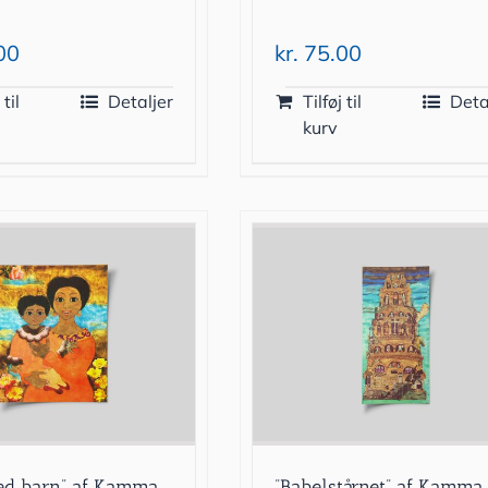
00
kr.
75.00
 til
Detaljer
Tilføj til
Deta
kurv
ed barn” af Kamma
”Babelstårnet” af Kamma