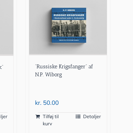
“Russiske Krigsfanger” af
k”
N.P. Wiborg
kr.
50.00
ljer
Tilføj til
Detaljer
kurv