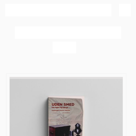
Sortér efter
Navn
Vis
60 produkter