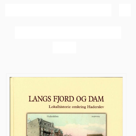
Sortér efter
Dato
Vis
60 produkter