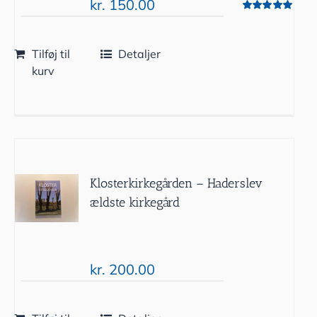
kr.
150.00
Vurderet
5.00
ud af 5
Tilføj til
Detaljer
kurv
Klosterkirkegården – Haderslev
ældste kirkegård
kr.
200.00