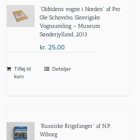
”Oldtidens vogne i Norden” af Per
Ole Schovsbo, Slesvigske
Vognsamling – Museum
Sønderjylland, 2013
kr.
25.00
Tilføj til
Detaljer
kurv
“Russiske Krigsfanger” af N.P.
Wiborg