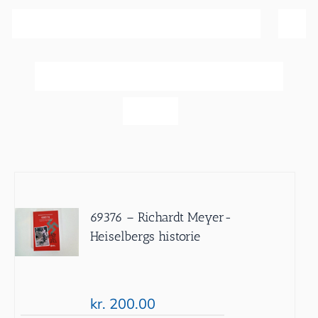
Sortér efter
Popularitet
Vis
40 produkter
69376 – Richardt Meyer-
Heiselbergs historie
kr.
200.00