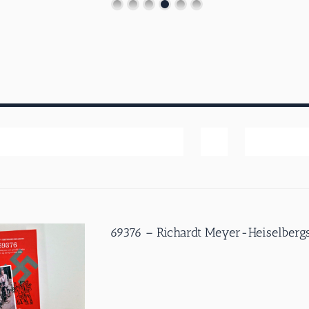
Popularitet
Vis
20 produk
69376 – Richardt Meyer-Heiselbergs