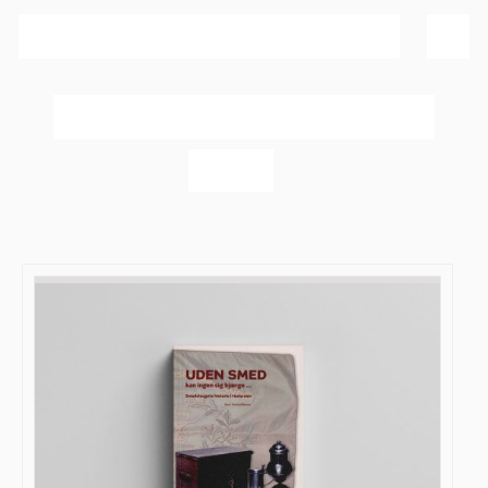
Sortér efter
Navn
Vis
40 produkter