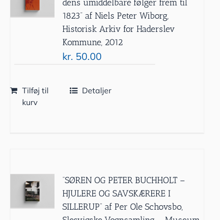
dens umiddelbare følger frem til
1823” af Niels Peter Wiborg,
Historisk Arkiv for Haderslev
Kommune, 2012
kr.
50.00
Tilføj til
Detaljer
kurv
”SØREN OG PETER BUCHHOLT –
HJULERE OG SAVSKÆRERE I
SILLERUP” af Per Ole Schovsbo,
Slesvigske Vognsamling – Museum