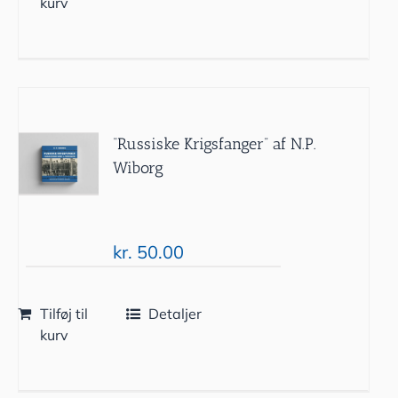
kurv
“Russiske Krigsfanger” af N.P.
Wiborg
kr.
50.00
Tilføj til
Detaljer
kurv