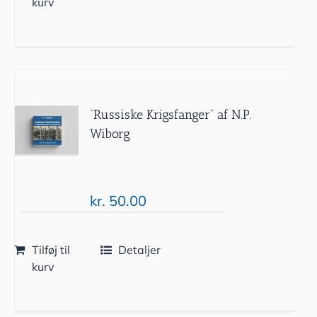
kurv
“Russiske Krigsfanger” af N.P.
Wiborg
kr.
50.00
Tilføj til
Detaljer
kurv