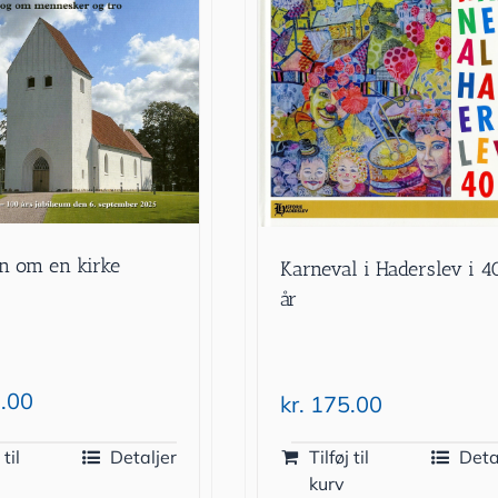
en om en kirke
Karneval i Haderslev i 4
år
.00
kr.
175.00
 til
Detaljer
Tilføj til
Deta
kurv