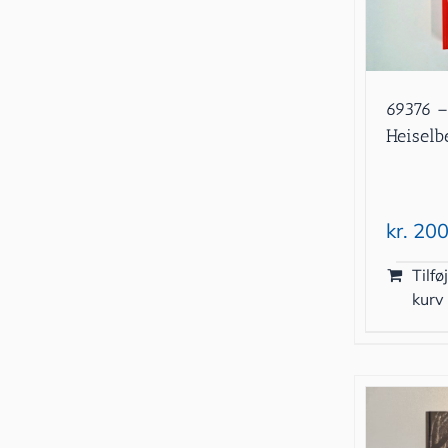
69376 –
Heiselbe
kr.
200
Tilføj
kurv