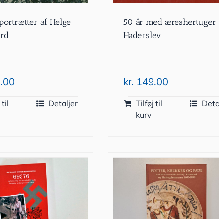
portrætter af Helge
50 år med æreshertuger 
ard
Haderslev
.00
kr.
149.00
 til
Detaljer
Tilføj til
Deta
kurv