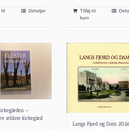
 til
Detaljer
Tilføj til
Deta
kurv
kirkegården –
ev ældste kirkegård
Langs Fjord og Dam 202