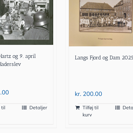
artz og 9. april
Langs Fjord og Dam 202
Haderslev
.00
kr.
200.00
 til
Detaljer
Tilføj til
Deta
kurv