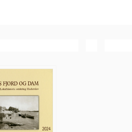
Dato
Vis
20 produk