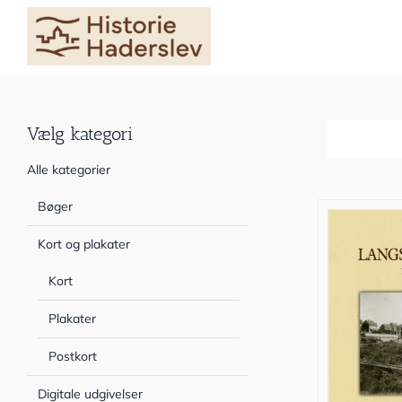
Skip
to
content
Vælg kategori
Sortér efter
Alle kategorier
Bøger
Kort og plakater
Kort
Plakater
Postkort
Digitale udgivelser