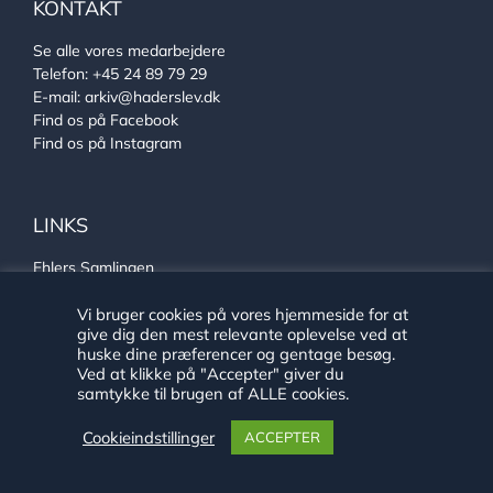
KONTAKT
Se alle vores medarbejdere
Telefon:
+45 24 89 79 29
E-mail:
arkiv@haderslev.dk
Find os på Facebook
Find os på Instagram
LINKS
Ehlers Samlingen
Von Oberbergs hus
Sønderjysk arkivsamarbejde
Vi bruger cookies på vores hjemmeside for at
give dig den mest relevante oplevelse ved at
huske dine præferencer og gentage besøg.
Ved at klikke på "Accepter" giver du
samtykke til brugen af ALLE cookies.
Cookieindstillinger
ACCEPTER
Copyright 2020 Historie Haderslev